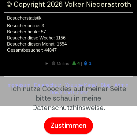
© Copyright 2026 Volker Niederastroth
Besucherstatistik
Besucher online: 3
Besucher heute: 57
Besucher diese Woche: 1156
Besucher diesen Monat: 1554
Gesamtbesucher: 44847
🟢 Online:
👤 4
|
🤖 1
Impressum
Datenschutz
Youtube Kanal
Blog
Admin
Ich nutze Coockies auf meiner Seite
Download Center
bitte schau in meine
Datenschutzhinsweise
.
Zustimmen